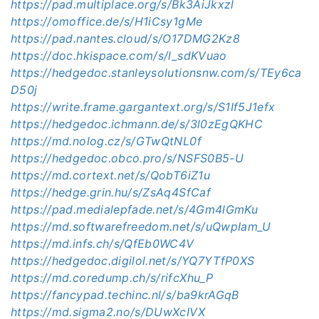
https://pad.multiplace.org/s/Bk3AiJkxzl
https://omoffice.de/s/H1iCsy1gMe
https://pad.nantes.cloud/s/O17DMG2Kz8
https://doc.hkispace.com/s/l_sdKVuao
https://hedgedoc.stanleysolutionsnw.com/s/TEy6ca
D50j
https://write.frame.gargantext.org/s/S1If5J1efx
https://hedgedoc.ichmann.de/s/3l0zEgQKHC
https://md.nolog.cz/s/GTwQtNL0f
https://hedgedoc.obco.pro/s/NSFS0B5-U
https://md.cortext.net/s/QobT6iZ1u
https://hedge.grin.hu/s/ZsAq4SfCaf
https://pad.medialepfade.net/s/4Gm4lGmKu
https://md.softwarefreedom.net/s/uQwpIam_U
https://md.infs.ch/s/QfEb0WC4V
https://hedgedoc.digilol.net/s/YQ7YTfP0XS
https://md.coredump.ch/s/rifcXhu_P
https://fancypad.techinc.nl/s/ba9krAGqB
https://md.sigma2.no/s/
DUwXcIVX