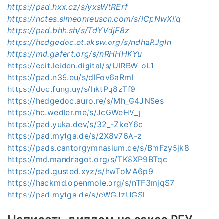
https://pad.hxx.cz/s/yxsWtRErf
https://notes.simeonreusch.com/s/iCpNwXilq
https://pad.bhh.sh/s/TdYVdjF8z
https://hedgedoc.et.aksw.org/s/ndhaRJgIn
https://md.gafert.org/s/nRHHHKYu
https://edit.leiden.digital/s/UIRBW-oL1
https://pad.n39.eu/s/dlFov6aRmI
https://doc.fung.uy/s/hktPq8zTf9
https://hedgedoc.auro.re/s/Mh_G4JNSes
https://hd.wedler.me/s/JcGWeHV_j
https://pad.yuka.dev/s/32_-ZkeY6c
https://pad.mytga.de/s/2X8v76A-z
https://pads.cantorgymnasium.de/s/BmFzy5jk8
https://md.mandragot.org/s/TK8XP9BTqc
https://pad.gusted.xyz/s/hwToMA6p9
https://hackmd.openmole.org/s/nTF3mjqS7
https://pad.mytga.de/s/cWGJzUGSl