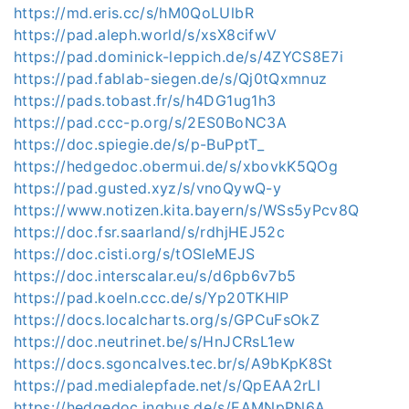
https://md.eris.cc/s/hM0QoLUlbR
https://pad.aleph.world/s/xsX8cifwV
https://pad.dominick-leppich.de/s/4ZYCS8E7i
https://pad.fablab-siegen.de/s/Qj0tQxmnuz
https://pads.tobast.fr/s/h4DG1ug1h3
https://pad.ccc-p.org/s/2ES0BoNC3A
https://doc.spiegie.de/s/p-BuPptT_
https://hedgedoc.obermui.de/s/xbovkK5QOg
https://pad.gusted.xyz/s/vnoQywQ-y
https://www.notizen.kita.bayern/s/WSs5yPcv8Q
https://doc.fsr.saarland/s/rdhjHEJ52c
https://doc.cisti.org/s/tOSIeMEJS
https://doc.interscalar.eu/s/d6pb6v7b5
https://pad.koeln.ccc.de/s/Yp20TKHlP
https://docs.localcharts.org/s/GPCuFsOkZ
https://doc.neutrinet.be/s/HnJCRsL1ew
https://docs.sgoncalves.tec.br/s/A9bKpK8St
https://pad.medialepfade.net/s/QpEAA2rLl
https://hedgedoc.inqbus.de/s/EAMNpPN6A