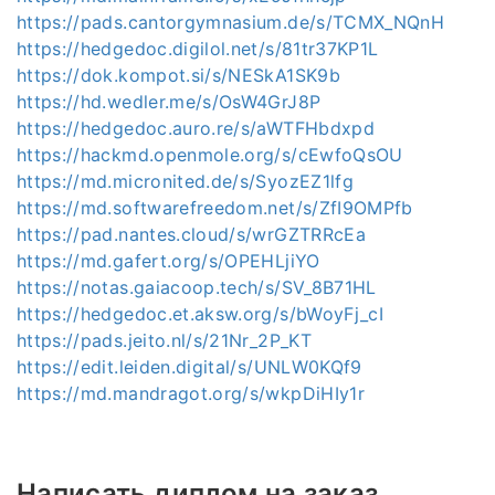
https://pads.cantorgymnasium.de/s/TCMX_NQnH
https://hedgedoc.digilol.net/s/81tr37KP1L
https://dok.kompot.si/s/NESkA1SK9b
https://hd.wedler.me/s/OsW4GrJ8P
https://hedgedoc.auro.re/s/aWTFHbdxpd
https://hackmd.openmole.org/s/cEwfoQsOU
https://md.micronited.de/s/SyozEZ1lfg
https://md.softwarefreedom.net/s/ZfI9OMPfb
https://pad.nantes.cloud/s/wrGZTRRcEa
https://md.gafert.org/s/OPEHLjiYO
https://notas.gaiacoop.tech/s/SV_8B71HL
https://hedgedoc.et.aksw.org/s/bWoyFj_cI
https://pads.jeito.nl/s/21Nr_2P_KT
https://edit.leiden.digital/s/UNLW0KQf9
https://md.mandragot.org/s/wkpDiHIy1r
Написать диплом на заказ