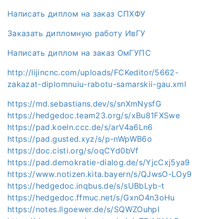
Написать диплом на заказ СПХФУ
Заказать дипломную работу ИвГУ
Написать диплом на заказ ОмГУПС
http://lijincnc.com/uploads/FCKeditor/5662-
zakazat-diplomnuiu-rabotu-samarskii-gau.xml
https://md.sebastians.dev/s/snXmNysfG
https://hedgedoc.team23.org/s/xBu81FXSwe
https://pad.koeln.ccc.de/s/arV4a6Ln6
https://pad.gusted.xyz/s/p-nWpWB6o
https://doc.cisti.org/s/oqCYd0bVf
https://pad.demokratie-dialog.de/s/YjcCxj5ya9
https://www.notizen.kita.bayern/s/QJwsO-LOy9
https://hedgedoc.inqbus.de/s/sUBbLyb-t
https://hedgedoc.ffmuc.net/s/GxnO4n3oHu
https://notes.llgoewer.de/s/SQWZOuhpI