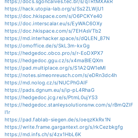
https://docs.sgoncalves.tec.br/s/qTRtMXAkR
https://hack.utopia-lab.org/s/Ss2ZLWjU1
https://doc.hkispace.com/s/O6PCKYe40
https://doc.interscalar.eu/s/EyWAC6OXy
https://doc.hkispace.com/s/7EHAsVTb2
https://md.interhacker.space/s/dQLEN_87N
https://omoffice.de/s/SkL3m-kxGg
https://hedgedoc.obco.pro/s/r-EoDXPX7
https://hedgedoc.ggu.cz/s/x4maBlEQXm
https://pad.multiplace.org/s/S1A2QW1eMl
https://notes.simeonreusch.com/s/eDRn3dc4h
https://md.nolog.cz/s/NUCPhGAIF
https://pads.dgnum.eu/s/ip-pL4RhaG
https://hedgedoc.jcg.re/s/PtmL0ujYS3
https://hedgedoc.stanleysolutionsnw.com/s/rBmQZIF
l1r
https://pad.fablab-siegen.de/s/oeqzKkRx1N
https://write.frame.gargantext.org/s/rkCezbkgfg
https://md.infs.ch/s/4zx1HbL6K