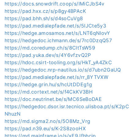
https://docs.snowdrift.coop/s/lMiCJbS4v
https://pad.hxx.cz/s/p8gy4BPAcK
https://pad.bhh.sh/s/d4soCuVg8
https://pad.medialepfade.net/s/5IJCte5y3
https://hedge.amosamos.net/s/LNT6qNIovY
https://hedgedoc.ichmann.de/s/7rc0DzqQ57
https://md.coredump.ch/s/8CltTsW59
https://pad.yuka.dev/s/4Y6vfzvQ2P
https://hdoc.csirt-tooling.org/s/HkT_yA4ZkC
https://hedgedoc.nrp-nautilus.io/s/d7ubn2GaUQ
https://pad.medialepfade.net/s/rr_8YTVXW
https://hedge.grin.hu/s/hcUtDDEg1g
https://md.cortext.net/s/f4CkKV3BH
https://doc.neutrinet.be/s/MC6SeBoDAE
https://hedgedoc.dsor.isr.tecnico.ulisboa.pt/s/K2pC
NhuzN
https://md.sigma2.no/s/5O8Mz_Vrg
https://pad.n39.eu/s/K-2S8zooHX
https://md.mainframe.io/s/xE9Jfhhcjp