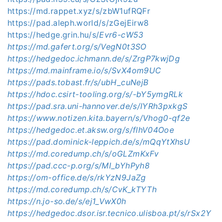
https://md.rappet.xyz/s/zbW1ufRQFr
https://pad.aleph.world/s/zGejEirw8
https://hedge.grin.hu/s/
Evr6-cW53
https://md.gafert.org/s/VegN0t3SO
https://hedgedoc.ichmann.de/s/ZrgP7kwjDg
https://md.mainframe.io/s/SvX4om9UC
https://pads.tobast.fr/s/ubH_cuNejB
https://hdoc.csirt-tooling.org/s/-bY5ymgRLk
https://pad.sra.uni-hannover.de/s/IYRh3pxkgS
https://www.notizen.kita.bayern/s/Vhog0-qf2e
https://hedgedoc.et.aksw.org/s/flhV04Ooe
https://pad.dominick-leppich.de/s/mQqYtXhsU
https://md.coredump.ch/s/oGLZmKxFv
https://pad.ccc-p.org/s/MI_bYhPyh8
https://om-office.de/s/rkYzN9JaZg
https://md.coredump.ch/s/CvK_kTYTh
https://n.jo-so.de/s/ej1_VwX0h
https://hedgedoc.dsor.isr.tecnico.ulisboa.pt/s/rSx2Y