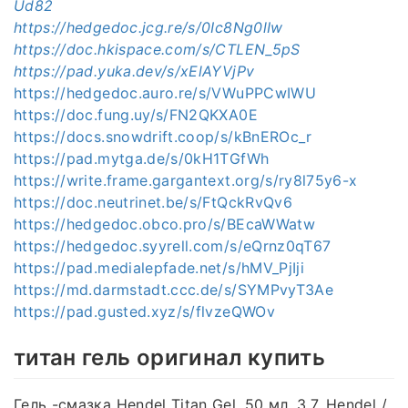
Ud82
https://hedgedoc.jcg.re/s/0Ic8Ng0lIw
https://doc.hkispace.com/s/CTLEN_5pS
https://pad.yuka.dev/s/xElAYVjPv
https://hedgedoc.auro.re/s/VWuPPCwIWU
https://doc.fung.uy/s/FN2QKXA0E
https://docs.snowdrift.coop/s/kBnEROc_r
https://pad.mytga.de/s/0kH1TGfWh
https://write.frame.gargantext.org/s/ry8l75y6-x
https://doc.neutrinet.be/s/FtQckRvQv6
https://hedgedoc.obco.pro/s/BEcaWWatw
https://hedgedoc.syyrell.com/s/eQrnz0qT67
https://pad.medialepfade.net/s/hMV_PjIji
https://md.darmstadt.ccc.de/s/SYMPvyT3Ae
https://pad.gusted.xyz/s/flvzeQWOv
титан гель оригинал купить
Гель -смазка Hendel Titan Gel, 50 мл. 3.7. Hendel /